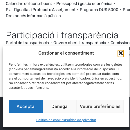
Calendari del contribuent
Pressupost i gestió económica
Pla d’Igualtat i Protocol d’Assetjament
Programa DUS 5000
Pro
Dret accés informació pública
Participació i transparència
Portal de transparència
Govern obert i transparència
Comission
Ordenança de Convivència i Civisme
Processos participatius
Va
Gestionar el consentiment
Incidències
Canal de denúncies
Comunitat local d’energia
Cale
Mesuraments antena de Ca la Cileta
Per oferir les millors experiències, utilitzem tecnologies com ara les galetes
(cookies) per emmagatzemar i/o accedir a la informació del dispositiu. El
consentiment a aquestes tecnologies ens permetrà processar dades com
ara el comportament de navegació o els identificadors únics en aquest lloc.
No consentir o retirar el consentiment pot afectar negativament certes
característiques i funcions.
Accepta
Denega
Veure preferències
® Ajuntament El Palau d'Anglesola
Avís legal
Privacitat
Cookies
Protecció de dades
Contacta
Política de cookies
Política de privacitat