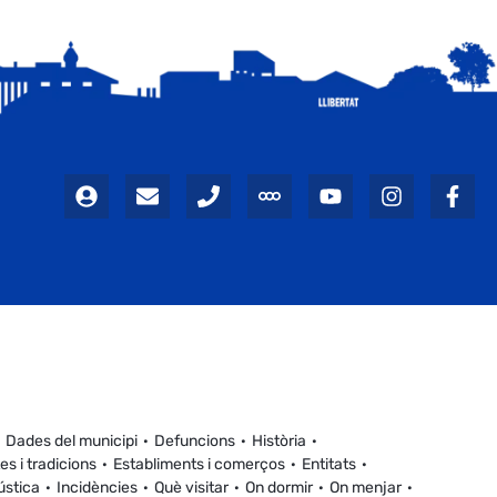
Dades del municipi
Defuncions
Història
es i tradicions
Establiments i comerços
Entitats
ústica
Incidències
Què visitar
On dormir
On menjar