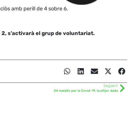
clòs amb perill de 4 sobre 6.
, s’activarà el grup de voluntariat.
Següent
24 malalts per la Covid-19, la pitjor dada