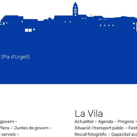
(Pla d'Urgell)
La Vila
 govern
Actualitat
Agenda
Pregons
Plens
Juntes de govern
Situació i transport públic
Fest
 serveis
Recull fotogràfic
Capacitat ac