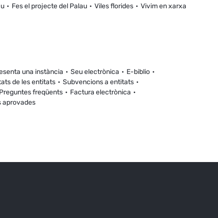
au
Fes el projecte del Palau
Viles florides
Vivim en xarxa
esenta una instància
Seu electrònica
E-biblio
tats de les entitats
Subvencions a entitats
Preguntes freqüents
Factura electrònica
s aprovades