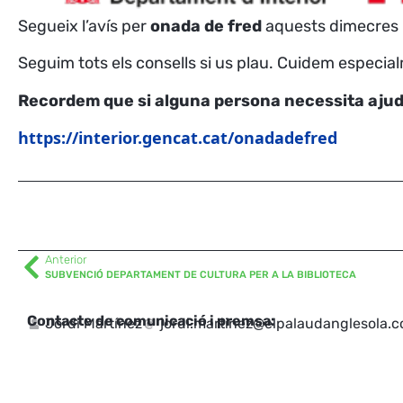
Segueix l’avís per
onada de fred
aquests dimecres i 
Seguim tots els consells si us plau. Cuidem especia
Recordem que si alguna persona necessita ajuda 
https://interior.gencat.cat/onadadefred
Anterior
SUBVENCIÓ DEPARTAMENT DE CULTURA PER A LA BIBLIOTECA
Contacte de comunicació i premsa:
Jordi Martínez
jordi.martinez@elpalaudanglesola.