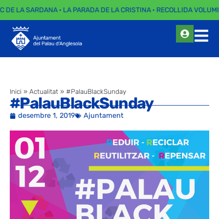
EC DE LA SARDANA · LA PARADA DE LA CRISTINA · RECOLLIDA VOLUMI
Inici
»
Actualitat
»
#PalauBlackSunday
#PalauBlackSunday
desembre 1, 2019
Ajuntament