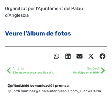
Organitzat per l’Ajuntament del Palau
d’Anglesola
Veure l’àlbum de fotos
Anterior
Següent
336 kg de brossa recollida al Implica’t amb el poble
Participa en el ROM
Contacte de comunicació i premsa:
Jordi Martínez
jordi.martinez@elpalaudanglesola.com
973601314