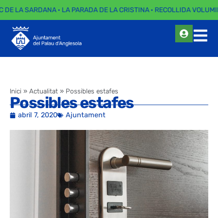
C DE LA SARDANA · LA PARADA DE LA CRISTINA · RECOLLIDA VOLUMI
Inici
»
Actualitat
»
Possibles estafes
Possibles estafes
abril 7, 2020
Ajuntament