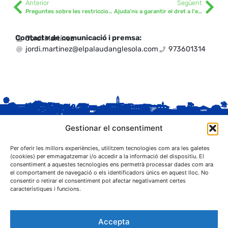
Anterior
Següent
Preguntes sobre les restriccions a les activitats laborals no essencials pel coronavirus
Ajuda’ns a garantir el dret a l’educació durant el confinament
Contacte de comunicació i premsa:
Jordi Martínez
jordi.martinez@elpalaudanglesola.com
973601314
Gestionar el consentiment
Per oferir les millors experiències, utilitzem tecnologies com ara les galetes
(cookies) per emmagatzemar i/o accedir a la informació del dispositiu. El
consentiment a aquestes tecnologies ens permetrà processar dades com ara
el comportament de navegació o els identificadors únics en aquest lloc. No
C. Sant Josep, 1
consentir o retirar el consentiment pot afectar negativament certes
25243 El Palau d'Anglesola (Pla d'Urgell)
característiques i funcions.
Accepta