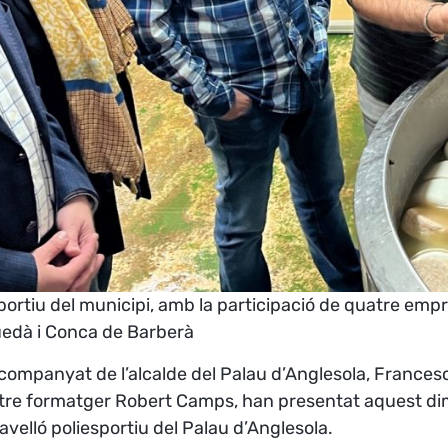
sportiu del municipi, amb la participació de quatre emp
guedà i Conca de Barberà
companyat de l’alcalde del Palau d’Anglesola, Francesc B
l mestre formatger Robert Camps, han presentat aquest 
velló poliesportiu del Palau d’Anglesola.