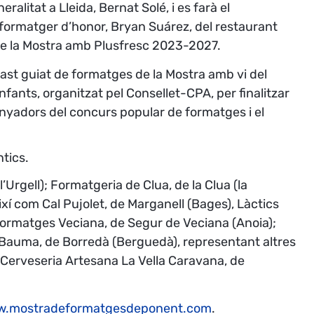
ralitat a Lleida, Bernat Solé, i es farà el
formatger d’honor, Bryan Suárez, del restaurant
 de la Mostra amb Plusfresc 2023-2027.
n tast guiat de formatges de la Mostra amb vi del
fants, organitzat pel Consellet-CPA, per finalitzar
anyadors del concurs popular de formatges i el
ntics.
Urgell); Formatgeria de Clua, de la Clua (la
xí com Cal Pujolet, de Marganell (Bages), Làctics
Formatges Veciana, de Segur de Veciana (Anoia);
s Bauma, de Borredà (Berguedà), representant altres
i Cerveseria Artesana La Vella Caravana, de
.mostradeformatgesdeponent.com
.