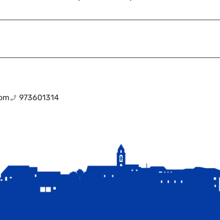
com
973601314