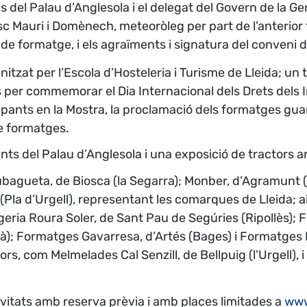
es del Palau d’Anglesola i el delegat del Govern de la Gene
Mauri i Domènech, meteoròleg per part de l’anterior 
 de formatge, i els agraïments i signatura del conveni
ganitzat per l’Escola d’Hosteleria i Turisme de Lleida; u
per commemorar el Dia Internacional dels Drets dels In
ipants en la Mostra, la proclamació dels formatges gu
de formatges.
nts del Palau d’Anglesola i una exposició de tractors a
agueta, de Biosca (la Segarra); Monber, d’Agramunt (l’
la d’Urgell), representant les comarques de Lleida; ai
ria Roura Soler, de Sant Pau de Segúries (Ripollès); 
erà); Formatges Gavarresa, d’Artés (Bages) i Formatge
, com Melmelades Cal Senzill, de Bellpuig (l’Urgell), 
ivitats amb reserva prèvia i amb places limitades a
www