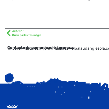
Anterior
Quan parles fas màgia
Contacte de comunicació i premsa:
Jordi Martínez
jordi.martinez@elpalaudanglesola.