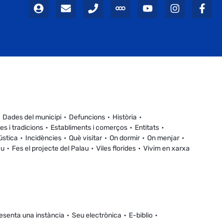
Dades del municipi
Defuncions
Història
es i tradicions
Establiments i comerços
Entitats
ústica
Incidències
Què visitar
On dormir
On menjar
au
Fes el projecte del Palau
Viles florides
Vivim en xarxa
esenta una instància
Seu electrònica
E-biblio