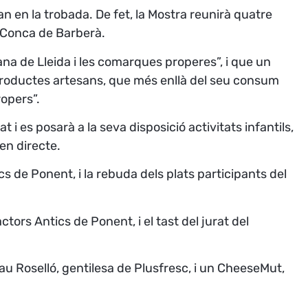
n en la trobada. De fet, la Mostra reunirà quatre
i Conca de Barberà.
ana de Lleida i les comarques properes”, i que un
 productes artesans, que més enllà del seu consum
ropers”.
i es posarà a la seva disposició activitats infantils,
 en directe.
s de Ponent, i la rebuda dels plats participants del
tors Antics de Ponent, i el tast del jurat del
u Roselló, gentilesa de Plusfresc, i un CheeseMut,