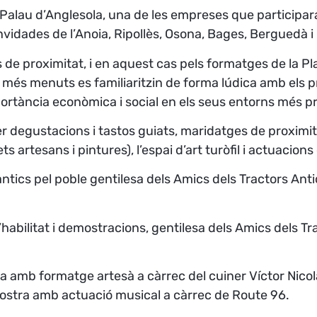
Palau d’Anglesola, una de les empreses que participara
vidades de l’Anoia, Ripollès, Osona, Bages, Berguedà 
 de proximitat, i en aquest cas pels formatges de la Pl
ls més menuts es familiaritzin de forma lúdica amb els
mportància econòmica i social en els seus entorns més p
degustacions i tastos guiats, maridatges de proximitat 
 artesans i pintures), l’espai d’art turòfil i actuacions
ntics pel poble gentilesa dels Amics dels Tractors Antic
bilitat i demostracions, gentilesa dels Amics dels Trac
amb formatge artesà a càrrec del cuiner Víctor Nicola
ostra amb actuació musical a càrrec de Route 96.