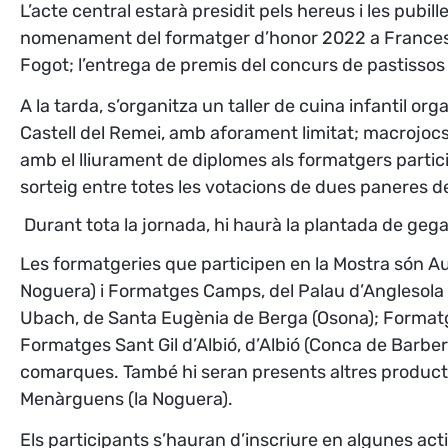
L’acte central estarà presidit pels hereus i les pubill
nomenament del formatger d’honor 2022 a Francesc 
Fogot; l’entrega de premis del concurs de pastissos
A la tarda, s’organitza un taller de cuina infantil or
Castell del Remei, amb aforament limitat; macrojocs 
amb el lliurament de diplomes als formatgers partic
sorteig entre totes les votacions de dues paneres 
Durant tota la jornada, hi haurà la plantada de gega
Les formatgeries que participen en la Mostra són Aub
Noguera) i Formatges Camps, del Palau d’Anglesola (P
Ubach, de Santa Eugènia de Berga (Osona); Formatge
Formatges Sant Gil d’Albió, d’Albió (Conca de Barb
comarques. També hi seran presents altres productors
Menàrguens (la Noguera).
Els participants s’hauran d’inscriure en algunes act