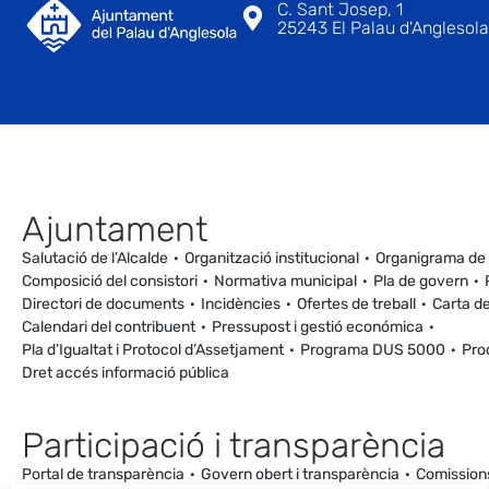
C. Sant Josep, 1
25243 El Palau d'Anglesola 
Ajuntament
Salutació de l’Alcalde
Organització institucional
Organigrama de
Composició del consistori
Normativa municipal
Pla de govern
Directori de documents
Incidències
Ofertes de treball
Carta de
Calendari del contribuent
Pressupost i gestió económica
Pla d’Igualtat i Protocol d’Assetjament
Programa DUS 5000
Pro
Dret accés informació pública
Participació i transparència
Portal de transparència
Govern obert i transparència
Comission