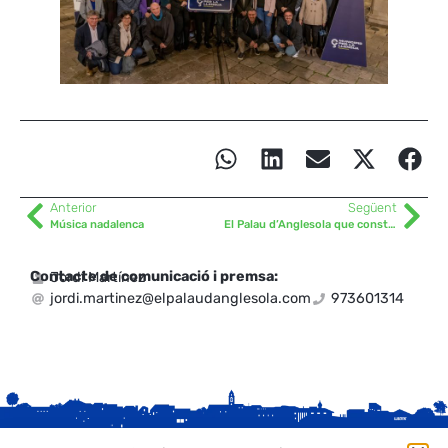
Anterior
Següent
Música nadalenca
El Palau d’Anglesola que construïm junts
Contacte de comunicació i premsa:
Jordi Martínez
jordi.martinez@elpalaudanglesola.com
973601314