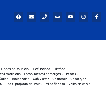
Dades del municipi
Defuncions
Història
es i tradicions
Establiments i comerços
Entitats
ústica
Incidències
Què visitar
On dormir
On menjar
au
Fes el projecte del Palau
Viles florides
Vivim en xarxa