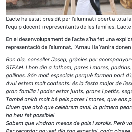
L’acte ha estat presidit per l’alumnat i obert a tota 
l’equip docent i representants de les famílies. L’ac
En el desenvolupament de l’acte s’ha fet una explica
representació de l’alumnat, l’Arnau i la Yanira don
Bon dia, conseller Josep, gràcies per acompanyar-n
STEAM. I bon dia a tothom, pares i mares, padrins
gallines. Són molt especials perquè formen part d’
Avui estem molt contents: és la festa major de l’es
gran família i poder estar junts, grans i petits, s
També anirà molt bé pels pares i mares, que ens po
Diuen que això que celebrem avui, la primera pedr
ho heu fet possible!
Sabem que vindran mesos de pols i sorolls. Però va
Per recordar aquest dia tan especial, cada classe h