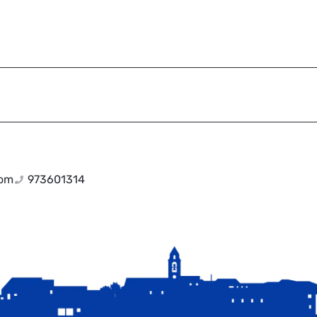
com
973601314