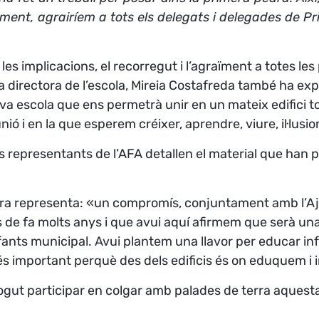
ament, agrairíem a tots els delegats i delegades de Pr
les implicacions, el recorregut i l’agraïment a totes le
 La directora de l’escola, Mireia Costafreda també ha ex
a escola que ens permetrà unir en un mateix edifici to
ió i en la que esperem créixer, aprendre, viure, il·lusion
ls representants de l’AFA detallen el material que han pr
ra representa:
«un compromís, conjuntament amb l’Aju
 de fa molts anys i que avui aquí afirmem que serà una
nfants municipal. Avui plantem una llavor per educar infan
i és important perquè des dels edificis és on eduquem i
 pogut participar en colgar amb palades de terra aquest