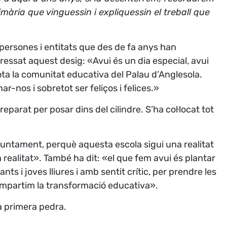
imària que vinguessin i expliquessin el treball que
s persones i entitats que des de fa anys han
pressat aquest desig:
«Avui és un dia especial, avui
ta la comunitat educativa del Palau d’Anglesola.
ar-nos i sobretot ser feliços i felices.»
eparat per posar dins del cilindre. S’ha col·locat tot
ntament, perquè aquesta escola sigui una realitat
 realitat»
. També ha dit:
«el que fem avui és plantar
ts i joves lliures i amb sentit crític, per prendre les
 impartim la transformació educativa».
a primera pedra.