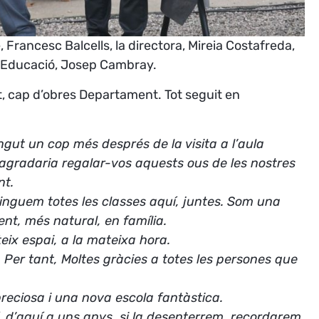
, Francesc Balcells, la directora, Mireia Costafreda,
 d’Educació, Josep Cambray.
et, cap d’obres Departament. Tot seguit en
gut un cop més després de la visita a l’aula
 agradaria regalar-vos aquests ous de les nostres
nt.
 tinguem totes les classes aquí, juntes. Som una
ent, més natural, en família.
eix espai, a la mateixa hora.
Per tant, Moltes gràcies a totes les persones que
reciosa i una nova escola fantàstica.
í, d’aquí a uns anys, si la desenterrem, recordarem