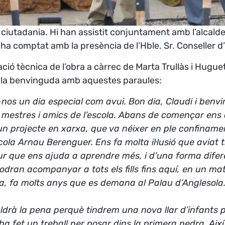
la ciutadania. Hi han assistit conjuntament amb l’alcalde
te ha comptat amb la presència de l’Hble. Sr. Conseller
ció tècnica de l’obra a càrrec de Marta Trullàs i Hugu
en la benvinguda amb aquestes paraules:
os un dia especial com avui. Bon dia, Claudi i benvin
, mestres i amics de l’escola. Abans de començar ens
un projecte en xarxa, que va néixer en ple confiname
cola Arnau Berenguer. Ens fa molta il·lusió que aviat
egur que ens ajuda a aprendre més, i d’una forma difer
dran acompanyar a tots els fills fins aquí, en un mat
a, fa molts anys que es demana al Palau d’Anglesola. 
ldrà la pena perquè tindrem una nova llar d’infants p
a fet un treball per posar dins la primera pedra. Aix