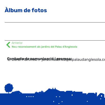
Àlbum de fotos
Anterior
Nou reconeixement als jardins del Palau d’Anglesola
Contacte de comunicació i premsa:
Jordi Martínez
jordi.martinez@elpalaudanglesola.