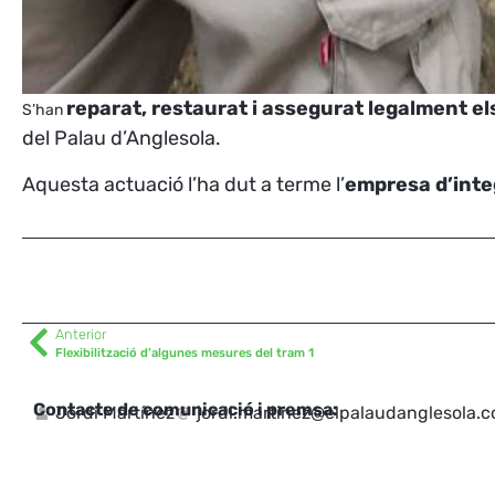
reparat, restaurat i assegurat legalment e
S’han
del Palau d’Anglesola.
Aquesta actuació l’ha dut a terme l’
empresa d’inte
Anterior
Flexibilització d’algunes mesures del tram 1
Contacte de comunicació i premsa:
Jordi Martínez
jordi.martinez@elpalaudanglesola.