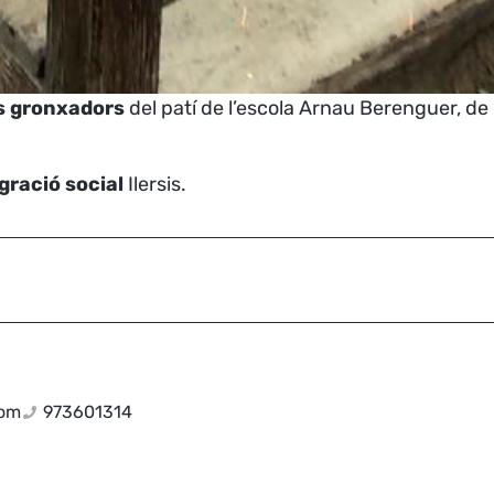
ls gronxadors
del patí de l’escola Arnau Berenguer, de
gració social
Ilersis.
com
973601314