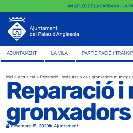
4rt APLEC DE LA SARDANA · LA PARADA D
AJUNTAMENT
LA VILA
PARTICIPACIÓ I TRANS
Inici
»
Actualitat
»
Reparació i restauració dels gronxadors municipal
Reparació i 
gronxadors
desembre 15, 2020
Ajuntament