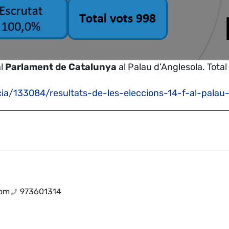
al
Parlament de Catalunya
al Palau d’Anglesola
. Tota
ia/133084/resultats-de-les-eleccions-14-f-al-palau
com
973601314