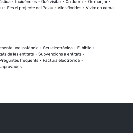
ústica
Incidències
Què visitar
On dormir
On menjar
au
Fes el projecte del Palau
Viles florides
Vivim en xarxa
esenta una instància
Seu electrònica
E-biblio
tats de les entitats
Subvencions a entitats
Preguntes freqüents
Factura electrònica
s aprovades