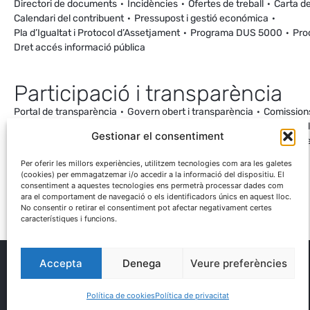
Directori de documents
Incidències
Ofertes de treball
Carta de
Calendari del contribuent
Pressupost i gestió económica
Pla d’Igualtat i Protocol d’Assetjament
Programa DUS 5000
Pro
Dret accés informació pública
Participació i transparència
Portal de transparència
Govern obert i transparència
Comission
Ordenança de Convivència i Civisme
Processos participatius
Va
Gestionar el consentiment
Incidències
Canal de denúncies
Comunitat local d’energia
Cale
Mesuraments antena de Ca la Cileta
Per oferir les millors experiències, utilitzem tecnologies com ara les galetes
(cookies) per emmagatzemar i/o accedir a la informació del dispositiu. El
consentiment a aquestes tecnologies ens permetrà processar dades com
ara el comportament de navegació o els identificadors únics en aquest lloc.
No consentir o retirar el consentiment pot afectar negativament certes
característiques i funcions.
Accepta
Denega
Veure preferències
® Ajuntament El Palau d'Anglesola
Avís legal
Privacitat
Cookies
Protecció de dades
Contacta
Política de cookies
Política de privacitat