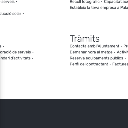
 serveis
Recull fotogràfic
Capacitat ac
Estableix la teva empresa a Pal
ducció solar
Tràmits
s
Contacta amb l’Ajuntament
Pr
loració de serveis
Demanar hora al metge
Activi
ndari d’activitats
Reserva equipaments públics
Perfil del contractant
Facture