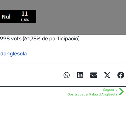
l 998 vots (61,78% de participació)
-danglesola
Següent
Gos trobat al Palau d’Anglesola