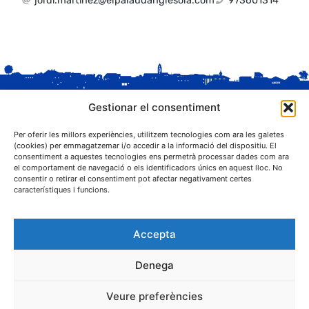
jordi.martinez@elpalaudanglesola.com
973601314
Gestionar el consentiment
Per oferir les millors experiències, utilitzem tecnologies com ara les galetes
(cookies) per emmagatzemar i/o accedir a la informació del dispositiu. El
consentiment a aquestes tecnologies ens permetrà processar dades com ara
el comportament de navegació o els identificadors únics en aquest lloc. No
C. Sant Josep, 1
consentir o retirar el consentiment pot afectar negativament certes
25243 El Palau d'Anglesola (Pla d'Urgell)
característiques i funcions.
Accepta
Denega
® Ajuntament El Palau d'Anglesola
Veure preferències
Avís legal
Privacitat
Cookies
Protecció de dades