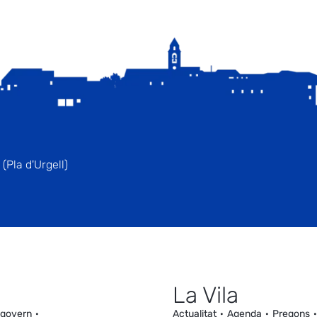
(Pla d'Urgell)
La Vila
 govern
Actualitat
Agenda
Pregons