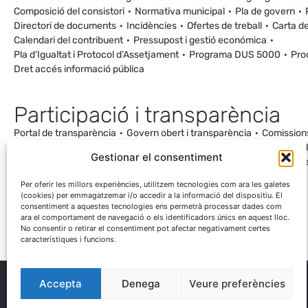
Composició del consistori
Normativa municipal
Pla de govern
Directori de documents
Incidències
Ofertes de treball
Carta de
Calendari del contribuent
Pressupost i gestió económica
Pla d’Igualtat i Protocol d’Assetjament
Programa DUS 5000
Pro
Dret accés informació pública
Participació i transparència
Portal de transparència
Govern obert i transparència
Comission
Ordenança de Convivència i Civisme
Processos participatius
Va
Gestionar el consentiment
Incidències
Canal de denúncies
Comunitat local d’energia
Cale
Mesuraments antena de Ca la Cileta
Per oferir les millors experiències, utilitzem tecnologies com ara les galetes
(cookies) per emmagatzemar i/o accedir a la informació del dispositiu. El
consentiment a aquestes tecnologies ens permetrà processar dades com
ara el comportament de navegació o els identificadors únics en aquest lloc.
No consentir o retirar el consentiment pot afectar negativament certes
característiques i funcions.
Accepta
Denega
Veure preferències
® Ajuntament El Palau d'Anglesola
Avís legal
Privacitat
Cookies
Protecció de dades
Contacta