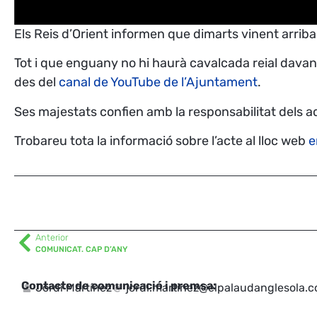
Els Reis d’Orient informen que dimarts vinent arriba
Tot i que enguany no hi haurà cavalcada reial davant l
des del
canal de YouTube de l’Ajuntament
.
Ses majestats confien amb la responsabilitat dels ad
Trobareu tota la informació sobre l’acte al lloc web
e
Anterior
COMUNICAT. CAP D’ANY
Contacte de comunicació i premsa:
Jordi Martínez
jordi.martinez@elpalaudanglesola.