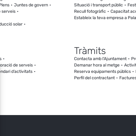
Plens
Juntes de govern
Situació i transport públic
Fest
 serveis
Recull fotogràfic
Capacitat ac
Estableix la teva empresa a Pal
ducció solar
Tràmits
s
Contacta amb l’Ajuntament
Pr
loració de serveis
Demanar hora al metge
Activi
ndari d’activitats
Reserva equipaments públics
Perfil del contractant
Facture