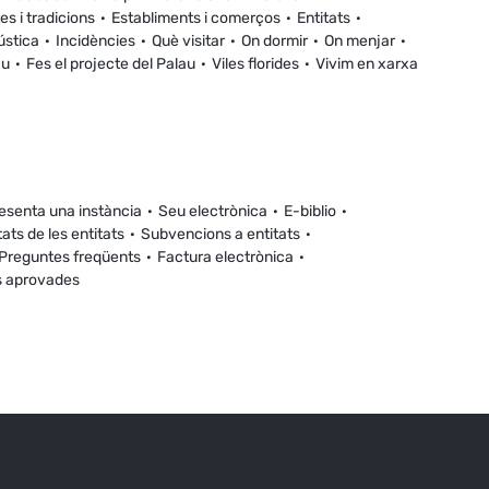
es i tradicions
Establiments i comerços
Entitats
ústica
Incidències
Què visitar
On dormir
On menjar
au
Fes el projecte del Palau
Viles florides
Vivim en xarxa
esenta una instància
Seu electrònica
E-biblio
tats de les entitats
Subvencions a entitats
Preguntes freqüents
Factura electrònica
s aprovades