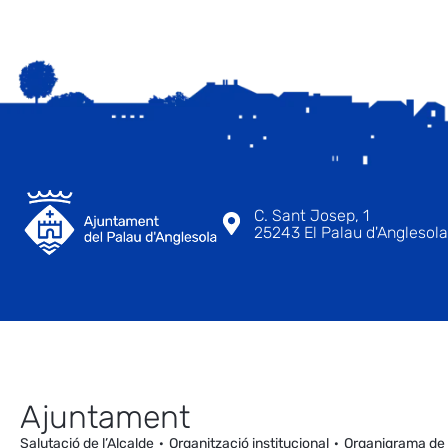
C. Sant Josep, 1
25243 El Palau d'Anglesola 
Ajuntament
Salutació de l’Alcalde
Organització institucional
Organigrama de