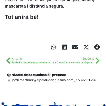
mascareta i distància segura
.
Tot anirà bé!
Anterior
Següent
Troballa de pedres gravades al costat del cementiri municipal
La Casa Canal renova la sèquia més llarga del municipi
Contacte de comunicació i premsa:
Jordi Martínez
jordi.martinez@elpalaudanglesola.com
973601314