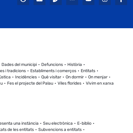
Dades del municipi
Defuncions
Història
es i tradicions
Establiments i comerços
Entitats
ústica
Incidències
Què visitar
On dormir
On menjar
au
Fes el projecte del Palau
Viles florides
Vivim en xarxa
esenta una instància
Seu electrònica
E-biblio
tats de les entitats
Subvencions a entitats