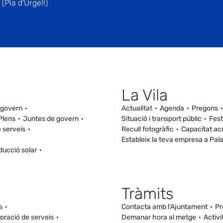
(Pla d'Urgell)
La Vila
 govern
Actualitat
Agenda
Pregons
Plens
Juntes de govern
Situació i transport públic
Fest
 serveis
Recull fotogràfic
Capacitat ac
Estableix la teva empresa a Pal
ducció solar
Tràmits
s
Contacta amb l’Ajuntament
Pr
loració de serveis
Demanar hora al metge
Activi