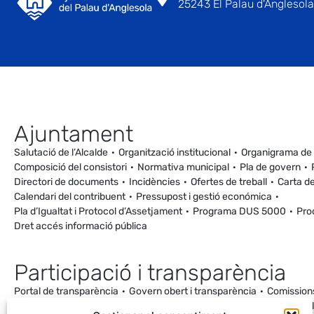
25243 El Palau d'Anglesola 
Ajuntament
Salutació de l’Alcalde
Organització institucional
Organigrama de
Composició del consistori
Normativa municipal
Pla de govern
Directori de documents
Incidències
Ofertes de treball
Carta de
Calendari del contribuent
Pressupost i gestió económica
Pla d’Igualtat i Protocol d’Assetjament
Programa DUS 5000
Pro
Dret accés informació pública
Participació i transparència
Portal de transparència
Govern obert i transparència
Comission
Ordenança de Convivència i Civisme
Processos participatius
Va