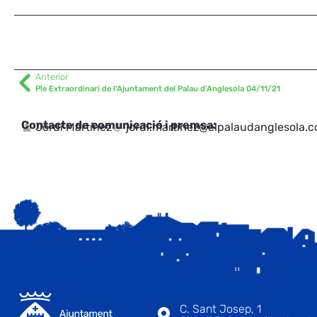
Anterior
Ple Extraordinari de l’Ajuntament del Palau d’Anglesola 04/11/21
Contacte de comunicació i premsa:
Jordi Martínez
jordi.martinez@elpalaudanglesola.
C. Sant Josep, 1