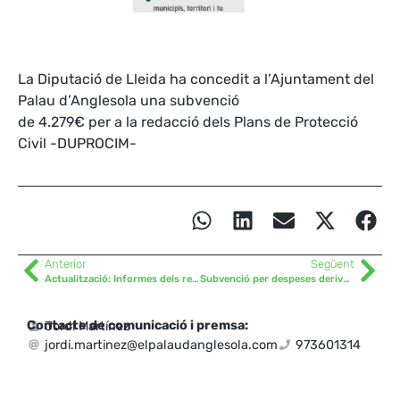
La Diputació de Lleida ha concedit a l’Ajuntament del
Palau d’Anglesola una subvenció
de 4.279€ per a la redacció dels Plans de Protecció
Civil -DUPROCIM-
Anterior
Següent
Actualització: Informes dels resultats dels controls analítics de l’aigua
Subvenció per despeses derivades de la campanya agrària
Contacte de comunicació i premsa:
Jordi Martínez
jordi.martinez@elpalaudanglesola.com
973601314