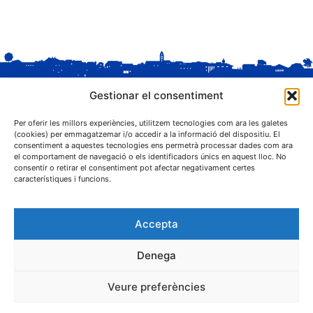
Gestionar el consentiment
Per oferir les millors experiències, utilitzem tecnologies com ara les galetes
(cookies) per emmagatzemar i/o accedir a la informació del dispositiu. El
consentiment a aquestes tecnologies ens permetrà processar dades com ara
el comportament de navegació o els identificadors únics en aquest lloc. No
C. Sant Josep, 1
consentir o retirar el consentiment pot afectar negativament certes
25243 El Palau d'Anglesola (Pla d'Urgell)
característiques i funcions.
Accepta
Denega
® Ajuntament El Palau d'Anglesola
Veure preferències
Avís legal
Privacitat
Cookies
Protecció de dades
Contacta