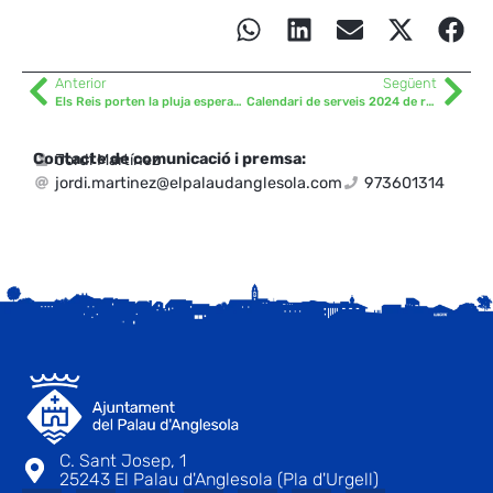
Anterior
Següent
Els Reis porten la pluja esperada
Calendari de serveis 2024 de recollida selectiva
Contacte de comunicació i premsa:
Jordi Martínez
jordi.martinez@elpalaudanglesola.com
973601314
C. Sant Josep, 1
25243 El Palau d'Anglesola (Pla d'Urgell)