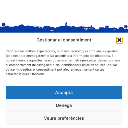
Gestionar el consentiment
Per oferir les millors experiències, utilitzem tecnologies com ara les galetes
(cookies) per emmagatzemar i/o accedir a la informació del dispositiu. El
consentiment a aquestes tecnologies ens permetrà processar dades com ara
el comportament de navegació o els identificadors únics en aquest lloc. No
C. Sant Josep, 1
consentir o retirar el consentiment pot afectar negativament certes
25243 El Palau d'Anglesola (Pla d'Urgell)
característiques i funcions.
Accepta
Denega
® Ajuntament El Palau d'Anglesola
Veure preferències
Avís legal
Privacitat
Cookies
Protecció de dades
Contacta