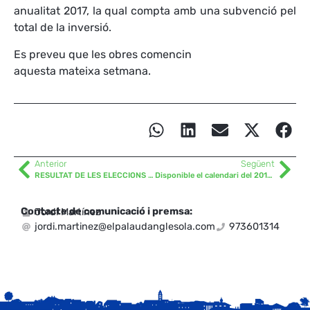
anualitat 2017, la qual compta amb una subvenció pel
total de la inversió.
Es preveu que les obres comencin
aquesta mateixa setmana.
Anterior
Següent
RESULTAT DE LES ELECCIONS AL PARLAMENT DE CATALUNYA 2017
Disponible el calendari del 2018 dels serveis de Medi Ambient al Palau d’Anglesola
Contacte de comunicació i premsa:
Jordi Martínez
jordi.martinez@elpalaudanglesola.com
973601314