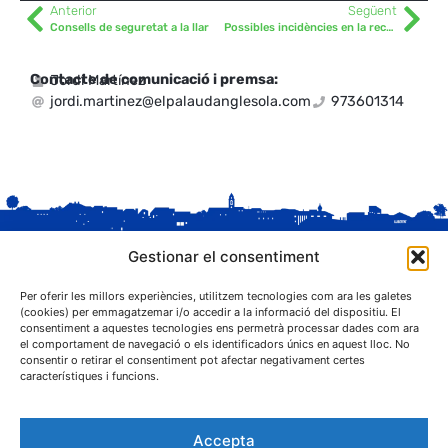
Anterior
Següent
Consells de seguretat a la llar
Possibles incidències en la recepció del senyal de televisió
Contacte de comunicació i premsa:
Jordi Martínez
jordi.martinez@elpalaudanglesola.com
973601314
Gestionar el consentiment
Per oferir les millors experiències, utilitzem tecnologies com ara les galetes
(cookies) per emmagatzemar i/o accedir a la informació del dispositiu. El
consentiment a aquestes tecnologies ens permetrà processar dades com ara
el comportament de navegació o els identificadors únics en aquest lloc. No
C. Sant Josep, 1
consentir o retirar el consentiment pot afectar negativament certes
25243 El Palau d'Anglesola (Pla d'Urgell)
característiques i funcions.
Accepta