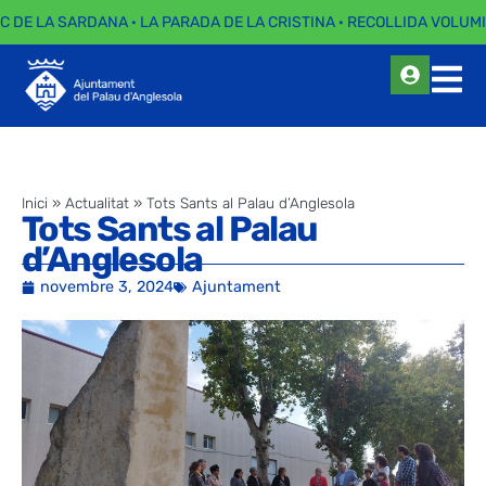
C DE LA SARDANA · LA PARADA DE LA CRISTINA · RECOLLIDA VOLUMI
Inici
»
Actualitat
»
Tots Sants al Palau d’Anglesola
Tots Sants al Palau
d’Anglesola
novembre 3, 2024
Ajuntament