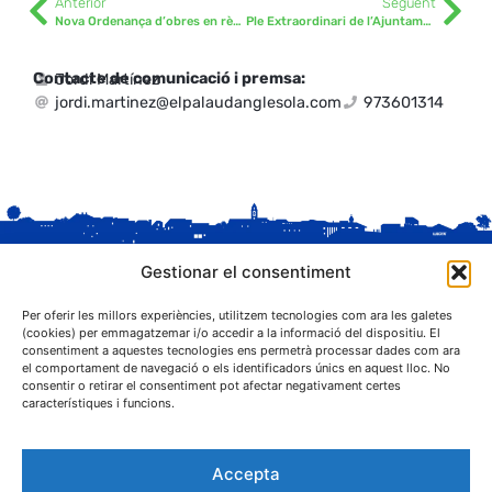
Anterior
Següent
Nova Ordenança d’obres en règim de comunicació prèvia
Ple Extraordinari de l’Ajuntament del Palau d’Anglesola 04/11/21
Contacte de comunicació i premsa:
Jordi Martínez
jordi.martinez@elpalaudanglesola.com
973601314
Gestionar el consentiment
Per oferir les millors experiències, utilitzem tecnologies com ara les galetes
(cookies) per emmagatzemar i/o accedir a la informació del dispositiu. El
consentiment a aquestes tecnologies ens permetrà processar dades com ara
el comportament de navegació o els identificadors únics en aquest lloc. No
C. Sant Josep, 1
consentir o retirar el consentiment pot afectar negativament certes
25243 El Palau d'Anglesola (Pla d'Urgell)
característiques i funcions.
Accepta