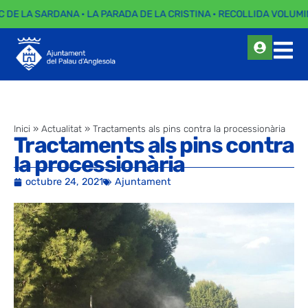
C DE LA SARDANA · LA PARADA DE LA CRISTINA · RECOLLIDA VOLUMI
Inici
»
Actualitat
»
Tractaments als pins contra la processionària
Tractaments als pins contra
la processionària
octubre 24, 2021
Ajuntament