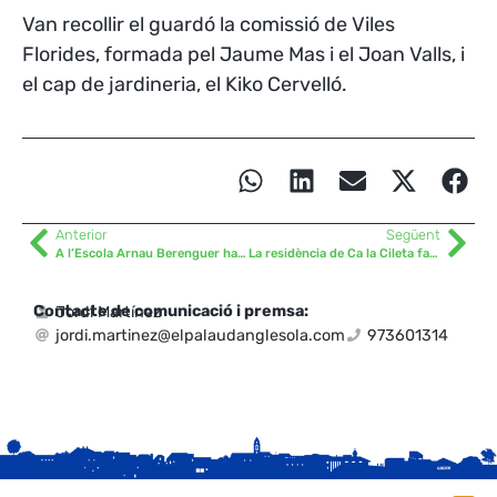
Van recollir el guardó la comissió de Viles
Florides, formada pel Jaume Mas i el Joan Valls, i
el cap de jardineria, el Kiko Cervelló.
Anterior
Següent
A l’Escola Arnau Berenguer han donat el Passaport Edunauta als 148 alumnes
La residència de Ca la Cileta fa 20 anys
Contacte de comunicació i premsa:
Jordi Martínez
jordi.martinez@elpalaudanglesola.com
973601314