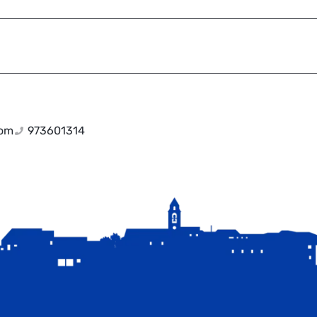
com
973601314