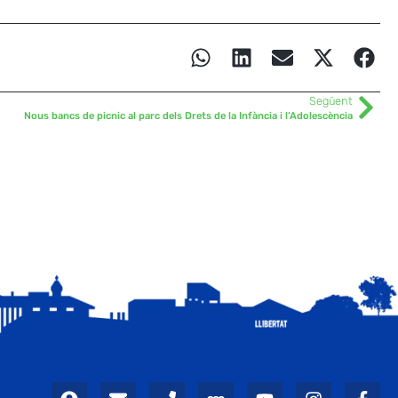
Següent
Nous bancs de picnic al parc dels Drets de la Infància i l’Adolescència