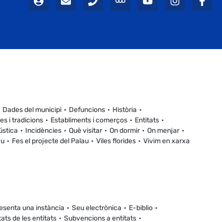
Dades del municipi
Defuncions
Història
es i tradicions
Establiments i comerços
Entitats
ústica
Incidències
Què visitar
On dormir
On menjar
au
Fes el projecte del Palau
Viles florides
Vivim en xarxa
esenta una instància
Seu electrònica
E-biblio
tats de les entitats
Subvencions a entitats