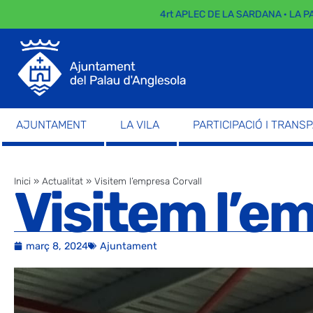
4rt APLEC DE LA SARDANA · LA PARAD
AJUNTAMENT
LA VILA
PARTICIPACIÓ I TRANS
Inici
»
Actualitat
»
Visitem l’empresa Corvall
Visitem l’e
març 8, 2024
Ajuntament