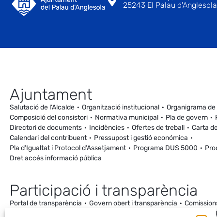
25243 El Palau d'Anglesola 
Ajuntament
Salutació de l’Alcalde
Organització institucional
Organigrama de
Composició del consistori
Normativa municipal
Pla de govern
Directori de documents
Incidències
Ofertes de treball
Carta de
Calendari del contribuent
Pressupost i gestió económica
Pla d’Igualtat i Protocol d’Assetjament
Programa DUS 5000
Pro
Dret accés informació pública
Participació i transparència
Portal de transparència
Govern obert i transparència
Comission
Ordenança de Convivència i Civisme
Processos participatius
Va