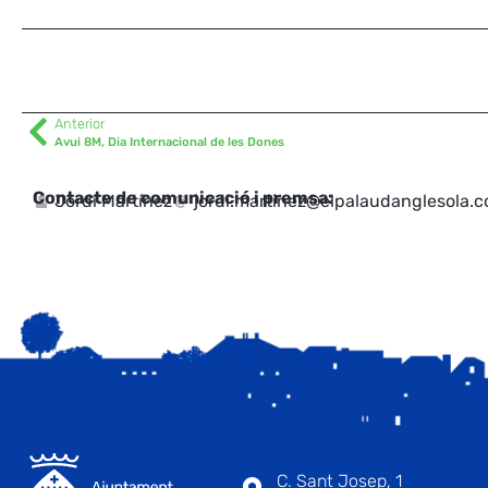
Anterior
Avui 8M, Dia Internacional de les Dones
Contacte de comunicació i premsa:
Jordi Martínez
jordi.martinez@elpalaudanglesola.
C. Sant Josep, 1