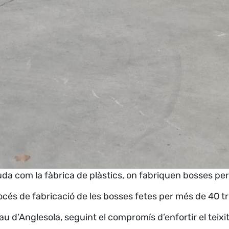
a com la fàbrica de plàstics, on fabriquen bosses per
rocés de fabricació de les bosses fetes per més de 40 t
u d’Anglesola, seguint el compromís d’enfortir el teixi