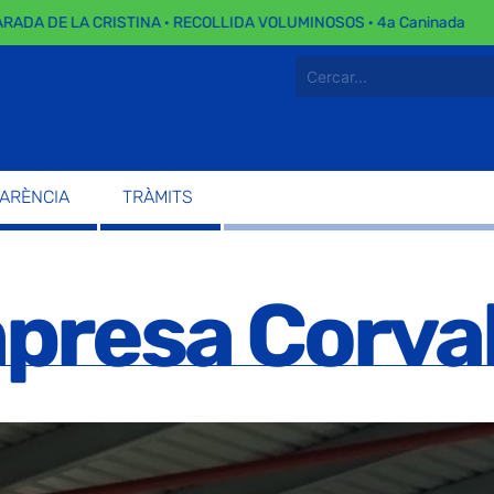
A DE LA CRISTINA · RECOLLIDA VOLUMINOSOS · 4a Caninada
PARÈNCIA
TRÀMITS
mpresa Corval