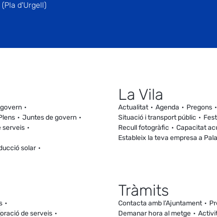
(Pla d'Urgell)
La Vila
 govern
Actualitat
Agenda
Pregons
Plens
Juntes de govern
Situació i transport públic
Fest
 serveis
Recull fotogràfic
Capacitat ac
Estableix la teva empresa a Pal
ducció solar
Tràmits
s
Contacta amb l’Ajuntament
Pr
loració de serveis
Demanar hora al metge
Activi