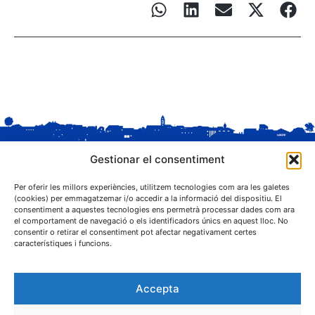
Gestionar el consentiment
Per oferir les millors experiències, utilitzem tecnologies com ara les galetes
(cookies) per emmagatzemar i/o accedir a la informació del dispositiu. El
consentiment a aquestes tecnologies ens permetrà processar dades com ara
el comportament de navegació o els identificadors únics en aquest lloc. No
C. Sant Josep, 1
consentir o retirar el consentiment pot afectar negativament certes
25243 El Palau d'Anglesola (Pla d'Urgell)
característiques i funcions.
Accepta