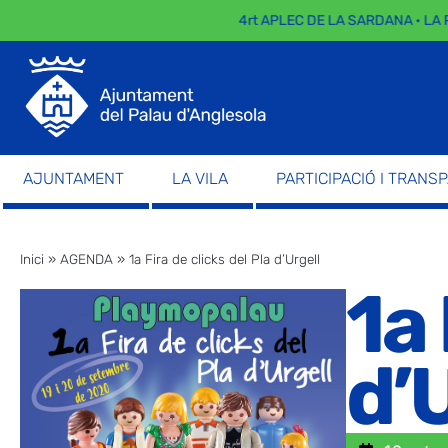
4rt APLEC DE LA SARDANA · LA P
AJUNTAMENT
LA VILA
PARTICIPACIÓ I TRANS
Inici
»
AGENDA
»
1a Fira de clicks del Pla d’Urgell
1a 
d’