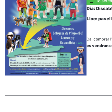
18 sete
Dia: Dissa
Lloc: pavel
Cal comprar l
es vendran e