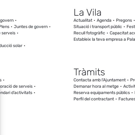
La Vila
 govern
Actualitat
Agenda
Pregons
Plens
Juntes de govern
Situació i transport públic
Fest
 serveis
Recull fotogràfic
Capacitat ac
Estableix la teva empresa a Pal
ducció solar
Tràmits
s
Contacta amb l’Ajuntament
Pr
loració de serveis
Demanar hora al metge
Activi
ndari d’activitats
Reserva equipaments públics
Perfil del contractant
Facture