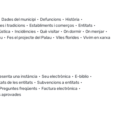
Dades del municipi
Defuncions
Història
es i tradicions
Establiments i comerços
Entitats
ústica
Incidències
Què visitar
On dormir
On menjar
au
Fes el projecte del Palau
Viles florides
Vivim en xarxa
esenta una instància
Seu electrònica
E-biblio
tats de les entitats
Subvencions a entitats
Preguntes freqüents
Factura electrònica
s aprovades