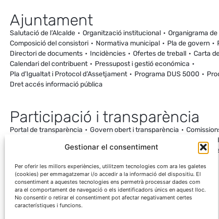
Ajuntament
Salutació de l’Alcalde
Organització institucional
Organigrama de
Composició del consistori
Normativa municipal
Pla de govern
Directori de documents
Incidències
Ofertes de treball
Carta de
Calendari del contribuent
Pressupost i gestió económica
Pla d’Igualtat i Protocol d’Assetjament
Programa DUS 5000
Pro
Dret accés informació pública
Participació i transparència
Portal de transparència
Govern obert i transparència
Comission
Ordenança de Convivència i Civisme
Processos participatius
Va
Gestionar el consentiment
Incidències
Canal de denúncies
Comunitat local d’energia
Cale
Mesuraments antena de Ca la Cileta
Per oferir les millors experiències, utilitzem tecnologies com ara les galetes
(cookies) per emmagatzemar i/o accedir a la informació del dispositiu. El
consentiment a aquestes tecnologies ens permetrà processar dades com
ara el comportament de navegació o els identificadors únics en aquest lloc.
No consentir o retirar el consentiment pot afectar negativament certes
característiques i funcions.