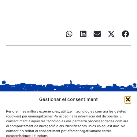
Gestionar el consentiment
Per oferir les millors experiències, utilitzem tecnologies com ara les galetes
(cookies) per emmagatzemar i/o accedir a la informació del dispositiu. El
consentiment a aquestes tecnologies ens permetrà processar dades com ara
el comportament de navegació o els identificadors únics en aquest lloc. No
C. Sant Josep, 1
consentir o retirar el consentiment pot afectar negativament certes
25243 El Palau d'Anglesola (Pla d'Urgell)
característiques i funcions.