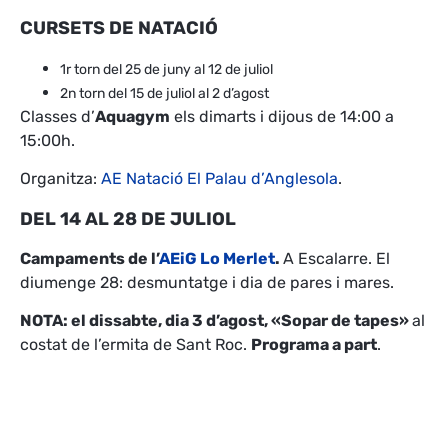
CURSETS DE NATACIÓ
1r torn del 25 de juny al 12 de juliol
2n torn del 15 de juliol al 2 d’agost
Classes d’
Aquagym
els dimarts i dijous de 14:00 a
15:00h.
Organitza:
AE Natació El Palau d’Anglesola
.
DEL 14 AL 28 DE JULIOL
Campaments de l’
AEiG Lo Merlet
.
A Escalarre. El
diumenge 28: desmuntatge i dia de pares i mares.
NOTA: el dissabte, dia 3 d’agost, «Sopar de tapes»
al
costat de l’ermita de Sant Roc.
Programa a part
.