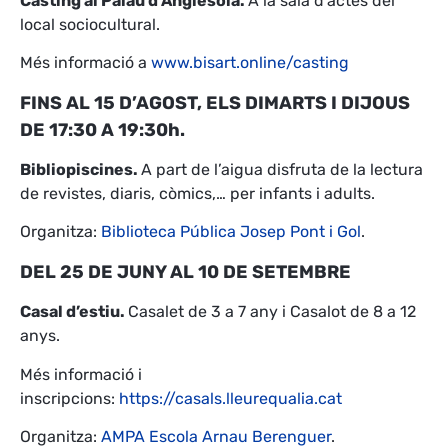
Càsting al Palau d’Anglesola.
A la sala d’actes del
local sociocultural.
Més informació a
www.bisart.online/casting
FINS AL 15 D’AGOST, ELS DIMARTS I DIJOUS
DE 17:30 A 19:30h.
Bibliopiscines.
A part de l’aigua disfruta de la lectura
de revistes, diaris, còmics,… per infants i adults.
Organitza:
Biblioteca Pública Josep Pont i Gol
.
DEL 25 DE JUNY AL 10 DE SETEMBRE
Casal d’estiu.
Casalet de 3 a 7 any i Casalot de 8 a 12
anys.
Més informació i
inscripcions:
https://casals.lleurequalia.cat
Organitza:
AMPA Escola Arnau Berenguer
.