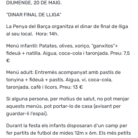
DIUMENGE, 20 DE MAIG.
“DINAR FINAL DE LLIGA”
La Penya del Barça organitza el dinar de final de lliga
al seu local.
Hora: 14h.
Menú infantil: Patates, olives, xoriço, “ganxitos”+
fideuà + natilla. Aigua, coca-cola i taronjada. Preu: 7,5
€
Menú adult: Entremès acompanyat amb pastís de
tonyina + fideuà + pastís. Aigua, vi, coca-cola,
taronjada, cafè i licors. Preu: 13 €
Si alguna persona, per motius de salut, no pot menjar
aquests menús, pot portar-lo de casa (avisant per
guardar-li l’espai).
Durant la festa els infants disposaran d’un camp per
fer partits de futbol de mides 12m x 6m. Els més petits