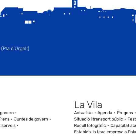
(Pla d'Urgell)
La Vila
 govern
Actualitat
Agenda
Pregons
Plens
Juntes de govern
Situació i transport públic
Fest
 serveis
Recull fotogràfic
Capacitat ac
Estableix la teva empresa a Pal