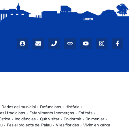
Dades del municipi
Defuncions
Història
es i tradicions
Establiments i comerços
Entitats
ústica
Incidències
Què visitar
On dormir
On menjar
au
Fes el projecte del Palau
Viles florides
Vivim en xarxa