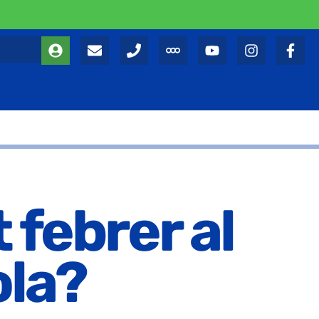
febrer al
ola?