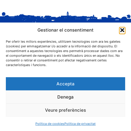
Gestionar el consentiment
Per oferir les millors experiències, utilitzem tecnologies com ara les galetes
(cookies) per emmagatzemar i/o accedir a la informació del dispositiu. El
consentiment a aquestes tecnologies ens permetrà processar dades com ara
el comportament de navegació o els identificadors únics en aquest lloc. No
C. Sant Josep, 1
consentir o retirar el consentiment pot afectar negativament certes
25243 El Palau d'Anglesola (Pla d'Urgell)
característiques i funcions.
Accepta
Denega
® Ajuntament El Palau d'Anglesola
Veure preferències
Avís legal
Privacitat
Cookies
Protecció de dades
Contacta
Política de cookies
Política de privacitat