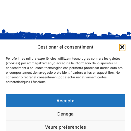
Gestionar el consentiment
Per oferir les millors experiències, utilitzem tecnologies com ara les galetes
(cookies) per emmagatzemar i/o accedir a la informació del dispositiu. El
consentiment a aquestes tecnologies ens permetrà processar dades com ara
el comportament de navegació o els identificadors únics en aquest lloc. No
C. Sant Josep, 1
consentir o retirar el consentiment pot afectar negativament certes
25243 El Palau d'Anglesola (Pla d'Urgell)
característiques i funcions.
Accepta
Denega
® Ajuntament El Palau d'Anglesola
Veure preferències
Avís legal
Privacitat
Cookies
Protecció de dades