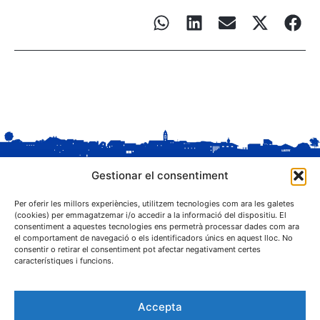
Gestionar el consentiment
Per oferir les millors experiències, utilitzem tecnologies com ara les galetes
(cookies) per emmagatzemar i/o accedir a la informació del dispositiu. El
consentiment a aquestes tecnologies ens permetrà processar dades com ara
el comportament de navegació o els identificadors únics en aquest lloc. No
C. Sant Josep, 1
consentir o retirar el consentiment pot afectar negativament certes
25243 El Palau d'Anglesola (Pla d'Urgell)
característiques i funcions.
Accepta