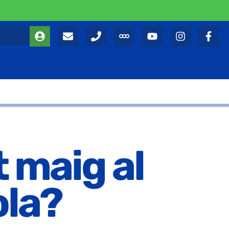
 maig al
ola?