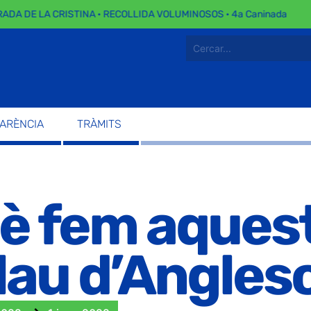
 DE LA CRISTINA · RECOLLIDA VOLUMINOSOS · 4a Caninada
PARÈNCIA
TRÀMITS
è fem aquest
lau d’Angles