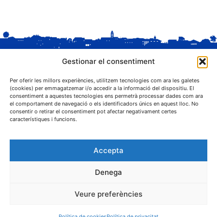
Gestionar el consentiment
Per oferir les millors experiències, utilitzem tecnologies com ara les galetes
(cookies) per emmagatzemar i/o accedir a la informació del dispositiu. El
consentiment a aquestes tecnologies ens permetrà processar dades com ara
el comportament de navegació o els identificadors únics en aquest lloc. No
C. Sant Josep, 1
consentir o retirar el consentiment pot afectar negativament certes
25243 El Palau d'Anglesola (Pla d'Urgell)
característiques i funcions.
Accepta
Denega
® Ajuntament El Palau d'Anglesola
Veure preferències
Avís legal
Privacitat
Cookies
Protecció de dades
Contacta
Política de cookies
Política de privacitat