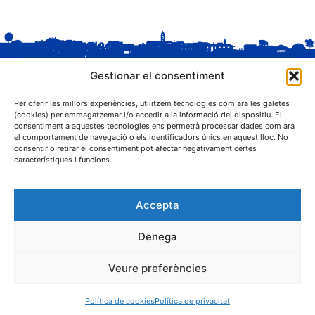
Gestionar el consentiment
Per oferir les millors experiències, utilitzem tecnologies com ara les galetes
(cookies) per emmagatzemar i/o accedir a la informació del dispositiu. El
consentiment a aquestes tecnologies ens permetrà processar dades com ara
el comportament de navegació o els identificadors únics en aquest lloc. No
C. Sant Josep, 1
consentir o retirar el consentiment pot afectar negativament certes
25243 El Palau d'Anglesola (Pla d'Urgell)
característiques i funcions.
Accepta
Denega
® Ajuntament El Palau d'Anglesola
Veure preferències
Avís legal
Privacitat
Cookies
Protecció de dades
Contacta
Política de cookies
Política de privacitat