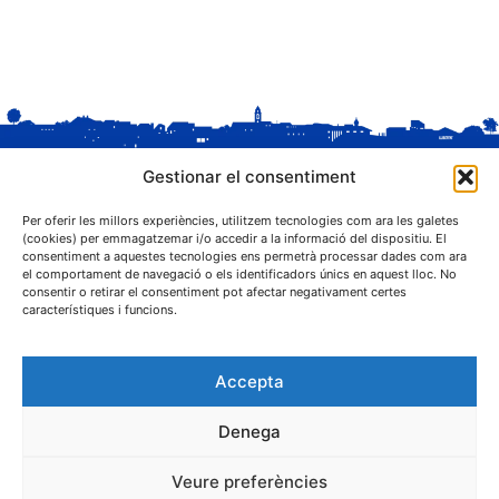
Gestionar el consentiment
Per oferir les millors experiències, utilitzem tecnologies com ara les galetes
(cookies) per emmagatzemar i/o accedir a la informació del dispositiu. El
consentiment a aquestes tecnologies ens permetrà processar dades com ara
el comportament de navegació o els identificadors únics en aquest lloc. No
C. Sant Josep, 1
consentir o retirar el consentiment pot afectar negativament certes
25243 El Palau d'Anglesola (Pla d'Urgell)
característiques i funcions.
Accepta
Denega
® Ajuntament El Palau d'Anglesola
Veure preferències
Avís legal
Privacitat
Cookies
Protecció de dades