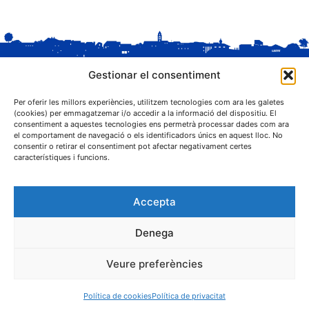
Gestionar el consentiment
Per oferir les millors experiències, utilitzem tecnologies com ara les galetes
(cookies) per emmagatzemar i/o accedir a la informació del dispositiu. El
consentiment a aquestes tecnologies ens permetrà processar dades com ara
el comportament de navegació o els identificadors únics en aquest lloc. No
C. Sant Josep, 1
consentir o retirar el consentiment pot afectar negativament certes
25243 El Palau d'Anglesola (Pla d'Urgell)
característiques i funcions.
Accepta
Denega
® Ajuntament El Palau d'Anglesola
Veure preferències
Avís legal
Privacitat
Cookies
Protecció de dades
Contacta
Política de cookies
Política de privacitat