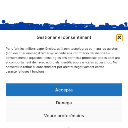
Gestionar el consentiment
Per oferir les millors experiències, utilitzem tecnologies com ara les galetes
(cookies) per emmagatzemar i/o accedir a la informació del dispositiu. El
consentiment a aquestes tecnologies ens permetrà processar dades com ara
el comportament de navegació o els identificadors únics en aquest lloc. No
C. Sant Josep, 1
consentir o retirar el consentiment pot afectar negativament certes
25243 El Palau d'Anglesola (Pla d'Urgell)
característiques i funcions.
Accepta
Denega
® Ajuntament El Palau d'Anglesola
Veure preferències
Avís legal
Privacitat
Cookies
Protecció de dades
Contacta