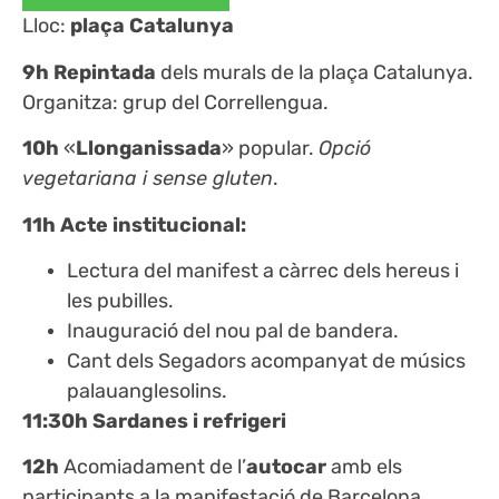
Lloc:
plaça Catalunya
9h
Repintada
dels murals de la plaça Catalunya.
Organitza: grup del Correllengua.
10h
«
Llonganissada
» popular
.
Opció
vegetariana i sense gluten
.
11h
Acte institucional:
Lectura del manifest a càrrec dels hereus i
les pubilles.
Inauguració del nou pal de bandera.
Cant dels Segadors acompanyat de músics
palauanglesolins.
11:30h
Sardanes i refrigeri
12h
Acomiadament de l’
autocar
amb els
participants a la manifestació de Barcelona.