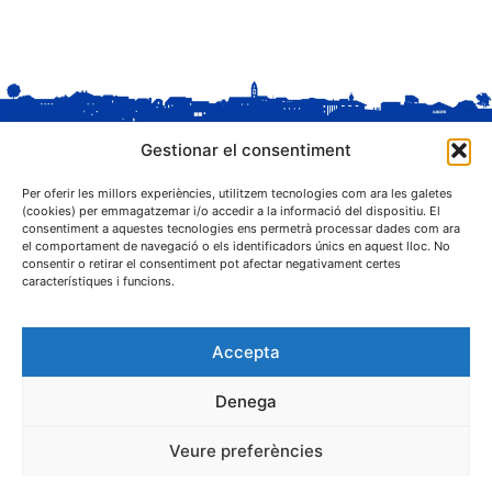
Gestionar el consentiment
Per oferir les millors experiències, utilitzem tecnologies com ara les galetes
(cookies) per emmagatzemar i/o accedir a la informació del dispositiu. El
consentiment a aquestes tecnologies ens permetrà processar dades com ara
el comportament de navegació o els identificadors únics en aquest lloc. No
C. Sant Josep, 1
consentir o retirar el consentiment pot afectar negativament certes
25243 El Palau d'Anglesola (Pla d'Urgell)
característiques i funcions.
Accepta
Denega
® Ajuntament El Palau d'Anglesola
Veure preferències
Avís legal
Privacitat
Cookies
Protecció de dades
Contacta