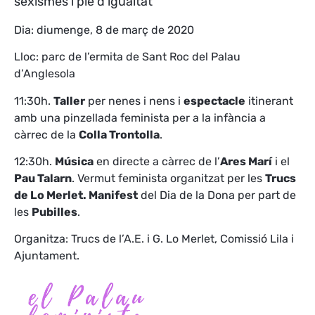
sexismes i ple d’igualtat
Dia: diumenge, 8 de març de 2020
Lloc: parc de l’ermita de Sant Roc del Palau
d’Anglesola
11:30h.
Taller
per nenes i nens i
espectacle
itinerant
amb una pinzellada feminista per a la infància a
càrrec de la
Colla Trontolla
.
12:30h.
Música
en directe a càrrec de l’
Ares Marí
i el
Pau Talarn
. Vermut feminista organitzat per les
Trucs
de Lo Merlet. Manifest
del Dia de la Dona per part de
les
Pubilles
.
Organitza: Trucs de l’A.E. i G. Lo Merlet, Comissió Lila i
Ajuntament.