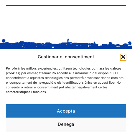
Gestionar el consentiment
Per oferir les millors experiències, utilitzem tecnologies com ara les galetes
(cookies) per emmagatzemar i/o accedir a la informació del dispositiu. El
consentiment a aquestes tecnologies ens permetrà processar dades com ara
el comportament de navegació o els identificadors únics en aquest lloc. No
C. Sant Josep, 1
consentir o retirar el consentiment pot afectar negativament certes
25243 El Palau d'Anglesola (Pla d'Urgell)
característiques i funcions.
Accepta
Denega