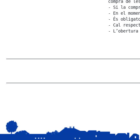
compra de le
- Si la comp
- En el mome
- És obligat
- Cal respec
- L’obertura