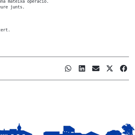
una mateixa operació.
eure junts.
cert.