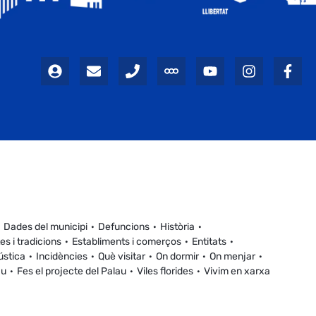
Dades del municipi
Defuncions
Història
es i tradicions
Establiments i comerços
Entitats
ústica
Incidències
Què visitar
On dormir
On menjar
au
Fes el projecte del Palau
Viles florides
Vivim en xarxa