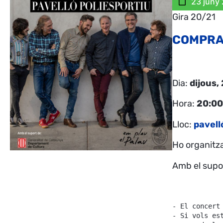
23 juny
Gira 20/21
COMPRA
Dia:
dijous,
Hora:
20:00
Lloc:
pavell
Ho organitz
Amb el supo
- El concert
- Si vols es