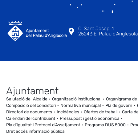
C. Sant Josep, 1
25243 El Palau d'Anglesola 
Ajuntament
Salutació de l’Alcalde
Organització institucional
Organigrama de
Composició del consistori
Normativa municipal
Pla de govern
Directori de documents
Incidències
Ofertes de treball
Carta de
Calendari del contribuent
Pressupost i gestió económica
Pla d’Igualtat i Protocol d’Assetjament
Programa DUS 5000
Pro
Dret accés informació pública