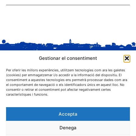
Gestionar el consentiment
Per oferir les millors experiències, utilitzem tecnologies com ara les galetes
(cookies) per emmagatzemar i/o accedir a la informació del dispositiu. El
consentiment a aquestes tecnologies ens permetrà processar dades com ara
el comportament de navegació o els identificadors únics en aquest lloc. No
C. Sant Josep, 1
consentir o retirar el consentiment pot afectar negativament certes
25243 El Palau d'Anglesola (Pla d'Urgell)
característiques i funcions.
Accepta
Denega
® Ajuntament El Palau d'Anglesola