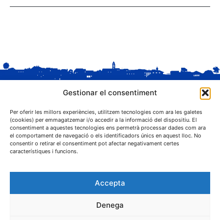
Gestionar el consentiment
Per oferir les millors experiències, utilitzem tecnologies com ara les galetes
(cookies) per emmagatzemar i/o accedir a la informació del dispositiu. El
consentiment a aquestes tecnologies ens permetrà processar dades com ara
el comportament de navegació o els identificadors únics en aquest lloc. No
C. Sant Josep, 1
consentir o retirar el consentiment pot afectar negativament certes
25243 El Palau d'Anglesola (Pla d'Urgell)
característiques i funcions.
Accepta
Denega
® Ajuntament El Palau d'Anglesola