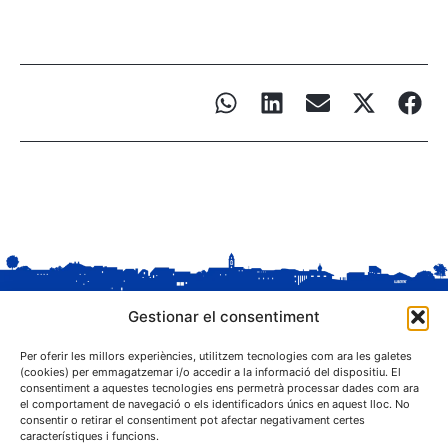
Gestionar el consentiment
Per oferir les millors experiències, utilitzem tecnologies com ara les galetes
(cookies) per emmagatzemar i/o accedir a la informació del dispositiu. El
consentiment a aquestes tecnologies ens permetrà processar dades com ara
el comportament de navegació o els identificadors únics en aquest lloc. No
C. Sant Josep, 1
consentir o retirar el consentiment pot afectar negativament certes
25243 El Palau d'Anglesola (Pla d'Urgell)
característiques i funcions.