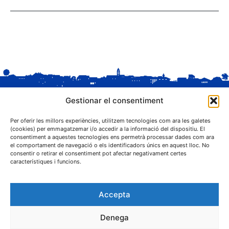
Gestionar el consentiment
Per oferir les millors experiències, utilitzem tecnologies com ara les galetes
(cookies) per emmagatzemar i/o accedir a la informació del dispositiu. El
consentiment a aquestes tecnologies ens permetrà processar dades com ara
el comportament de navegació o els identificadors únics en aquest lloc. No
C. Sant Josep, 1
consentir o retirar el consentiment pot afectar negativament certes
25243 El Palau d'Anglesola (Pla d'Urgell)
característiques i funcions.
Accepta
Denega