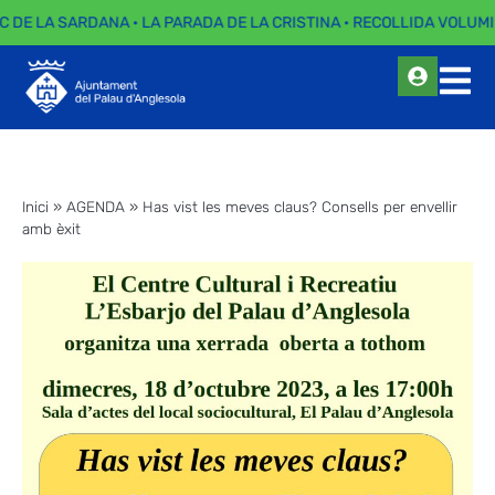
C DE LA SARDANA · LA PARADA DE LA CRISTINA · RECOLLIDA VOLUMI
Inici
»
AGENDA
»
Has vist les meves claus? Consells per envellir
amb èxit