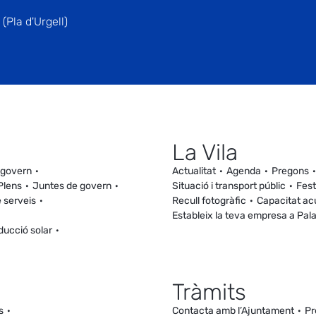
(Pla d'Urgell)
La Vila
 govern
Actualitat
Agenda
Pregons
Plens
Juntes de govern
Situació i transport públic
Fest
 serveis
Recull fotogràfic
Capacitat ac
Estableix la teva empresa a Pal
ducció solar
Tràmits
s
Contacta amb l’Ajuntament
Pr