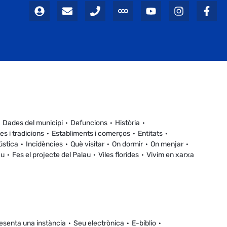
Dades del municipi
Defuncions
Història
es i tradicions
Establiments i comerços
Entitats
ústica
Incidències
Què visitar
On dormir
On menjar
au
Fes el projecte del Palau
Viles florides
Vivim en xarxa
esenta una instància
Seu electrònica
E-biblio