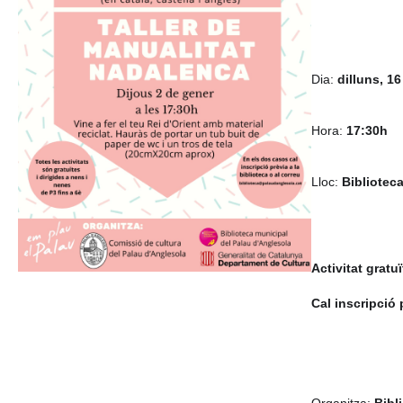
Dia: 
dilluns, 1
Hora: 
17:30h
Lloc: 
Bibliotec
Activitat gratuï
Cal inscripció 
Organitza: 
Bibl