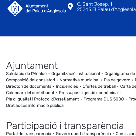
C. Sant Josep, 1
25243 El Palau d'Anglesola 
Ajuntament
Salutació de l’Alcalde
Organització institucional
Organigrama de
Composició del consistori
Normativa municipal
Pla de govern
Directori de documents
Incidències
Ofertes de treball
Carta de
Calendari del contribuent
Pressupost i gestió económica
Pla d’Igualtat i Protocol d’Assetjament
Programa DUS 5000
Pro
Dret accés informació pública
Participació i transparència
Portal de transparència
Govern obert i transparència
Comission