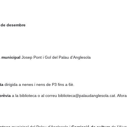
6 de desembre
a municipal
 Josep Pont i Gol del Palau d’Anglesola
ta
 dirigida a nenes i nens de P3 fins a 6è.
prèvia
 a la biblioteca o al correu biblioteca@palaudanglesola.cat. Afora
ioteca
 municipal del Palau d’Anglesola i 
Comissió de cultura
 de l’Aju