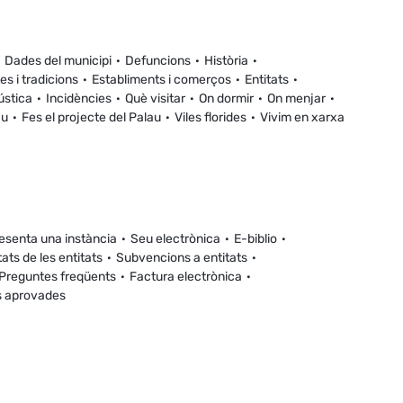
Dades del municipi
Defuncions
Història
es i tradicions
Establiments i comerços
Entitats
ústica
Incidències
Què visitar
On dormir
On menjar
au
Fes el projecte del Palau
Viles florides
Vivim en xarxa
esenta una instància
Seu electrònica
E-biblio
tats de les entitats
Subvencions a entitats
Preguntes freqüents
Factura electrònica
s aprovades