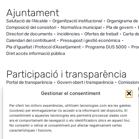
Ajuntament
Salutació de l’Alcalde
Organització institucional
Organigrama de
Composició del consistori
Normativa municipal
Pla de govern
Directori de documents
Incidències
Ofertes de treball
Carta de
Calendari del contribuent
Pressupost i gestió económica
Pla d’Igualtat i Protocol d’Assetjament
Programa DUS 5000
Pro
Dret accés informació pública
Participació i transparència
Portal de transparència
Govern obert i transparència
Comission
Ordenança de Convivència i Civisme
Processos participatius
Va
Gestionar el consentiment
Incidències
Canal de denúncies
Comunitat local d’energia
Cale
Mesuraments antena de Ca la Cileta
Per oferir les millors experiències, utilitzem tecnologies com ara les galetes
(cookies) per emmagatzemar i/o accedir a la informació del dispositiu. El
consentiment a aquestes tecnologies ens permetrà processar dades com
ara el comportament de navegació o els identificadors únics en aquest lloc.
No consentir o retirar el consentiment pot afectar negativament certes
característiques i funcions.