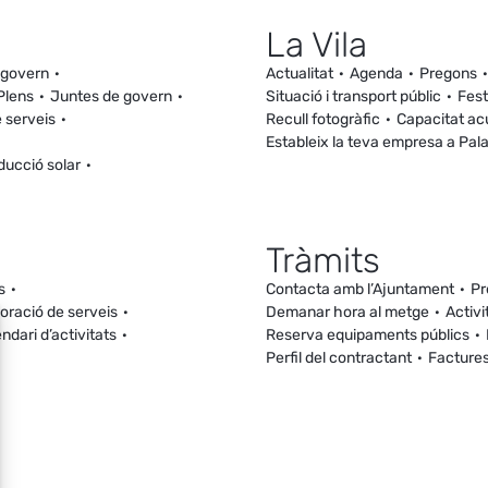
La Vila
 govern
Actualitat
Agenda
Pregons
Plens
Juntes de govern
Situació i transport públic
Fest
 serveis
Recull fotogràfic
Capacitat ac
Estableix la teva empresa a Pal
ducció solar
Tràmits
s
Contacta amb l’Ajuntament
Pr
loració de serveis
Demanar hora al metge
Activi
ndari d’activitats
Reserva equipaments públics
Perfil del contractant
Facture