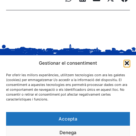
Gestionar el consentiment
Per oferir les millors experiències, utilitzem tecnologies com ara les galetes
(cookies) per emmagatzemar i/o accedir a la informació del dispositiu. El
consentiment a aquestes tecnologies ens permetrà processar dades com ara
el comportament de navegació o els identificadors únics en aquest lloc. No
C. Sant Josep, 1
consentir o retirar el consentiment pot afectar negativament certes
25243 El Palau d'Anglesola (Pla d'Urgell)
característiques i funcions.
Accepta
Denega