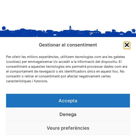
Gestionar el consentiment
Per oferir les millors experiències, utilitzem tecnologies com ara les galetes
(cookies) per emmagatzemar i/o accedir a la informació del dispositiu. El
consentiment a aquestes tecnologies ens permetrà processar dades com ara
el comportament de navegació o els identificadors únics en aquest lloc. No
C. Sant Josep, 1
consentir o retirar el consentiment pot afectar negativament certes
25243 El Palau d'Anglesola (Pla d'Urgell)
característiques i funcions.
Accepta
Denega
® Ajuntament El Palau d'Anglesola
Veure preferències
Avís legal
Privacitat
Cookies
Protecció de dades
Contacta