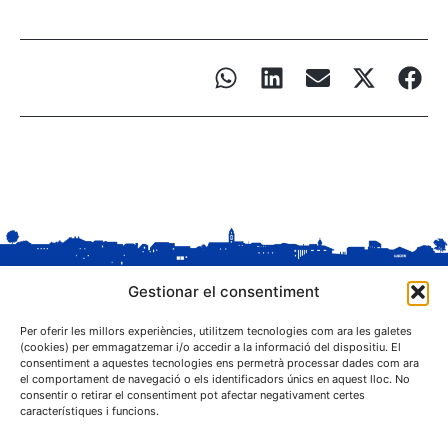
Gestionar el consentiment
Per oferir les millors experiències, utilitzem tecnologies com ara les galetes
(cookies) per emmagatzemar i/o accedir a la informació del dispositiu. El
consentiment a aquestes tecnologies ens permetrà processar dades com ara
el comportament de navegació o els identificadors únics en aquest lloc. No
C. Sant Josep, 1
consentir o retirar el consentiment pot afectar negativament certes
25243 El Palau d'Anglesola (Pla d'Urgell)
característiques i funcions.