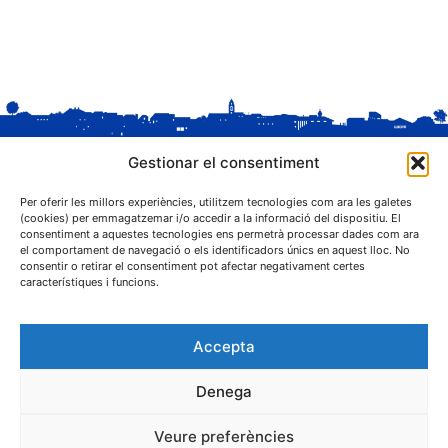
Gestionar el consentiment
Per oferir les millors experiències, utilitzem tecnologies com ara les galetes
(cookies) per emmagatzemar i/o accedir a la informació del dispositiu. El
consentiment a aquestes tecnologies ens permetrà processar dades com ara
el comportament de navegació o els identificadors únics en aquest lloc. No
C. Sant Josep, 1
consentir o retirar el consentiment pot afectar negativament certes
25243 El Palau d'Anglesola (Pla d'Urgell)
característiques i funcions.
Accepta
Denega
® Ajuntament El Palau d'Anglesola
Veure preferències
Avís legal
Privacitat
Cookies
Protecció de dades