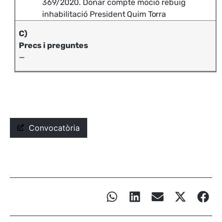
369/2020. Donar compte moció rebuig
inhabilitació President
Quim
Torra
C)
Precs i preguntes
—
Convocatòria