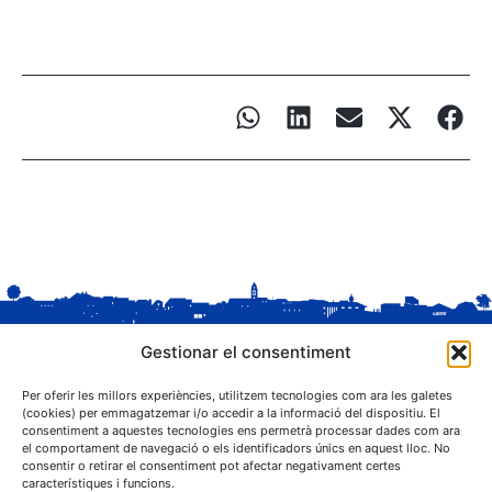
Gestionar el consentiment
Per oferir les millors experiències, utilitzem tecnologies com ara les galetes
(cookies) per emmagatzemar i/o accedir a la informació del dispositiu. El
consentiment a aquestes tecnologies ens permetrà processar dades com ara
el comportament de navegació o els identificadors únics en aquest lloc. No
C. Sant Josep, 1
consentir o retirar el consentiment pot afectar negativament certes
25243 El Palau d'Anglesola (Pla d'Urgell)
característiques i funcions.